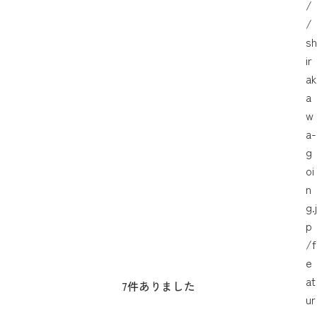
/
/
sh
ir
ak
a
w
a-
g
oi
n
g.j
p
/f
e
at
7
件ありました
ur