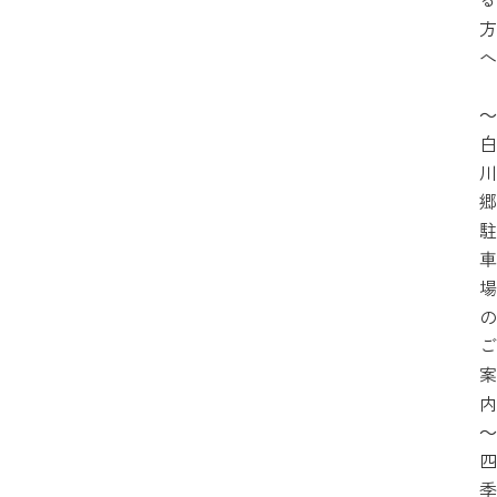
方
へ
～
白
川
郷
駐
車
場
の
ご
案
内
～
四
季