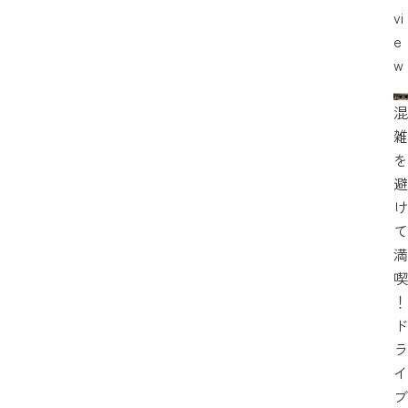
vi
e
w
混
雑
を
避
け
て
満
喫
！
ド
ラ
イ
ブ