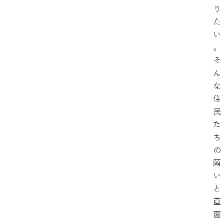
り
た
い
。
そ
ん
な
住
民
た
ち
の
願
い
と
直
面