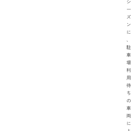
シ
ー
ズ
ン
に
、
駐
車
場
利
用
待
ち
の
車
両
に
よ