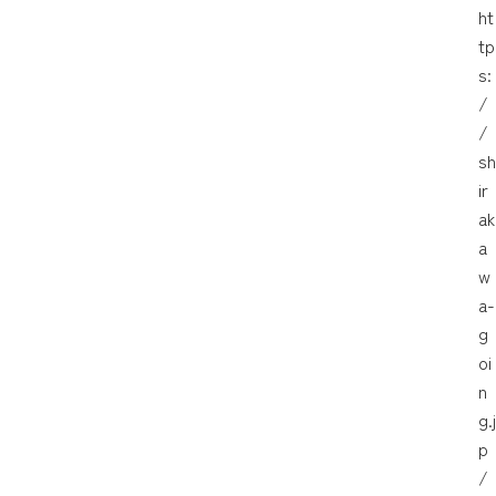
ht
tp
s:
/
/
sh
ir
ak
a
w
a-
g
oi
n
g.j
p
/