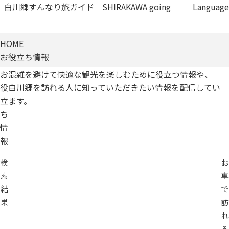
白川郷すんなり旅ガイド SHIRAKAWA going
Language
HOME
お役立ち情報
お
混雑を避けて快適な観光を
楽しむために役立つ情報や、
役
白川郷を訪れる人に
知っていただきたい情報を
配信してい
立
ます。
ち
情
報
検
お
索
車
結
で
果
訪
れ
る