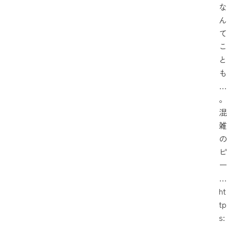
な
ん
て
こ
と
も
…
。
混
雑
の
ピ
ー
…
ht
tp
s: