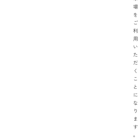
場
を
ご
利
用
い
た
だ
く
こ
と
に
な
り
ま
す
。