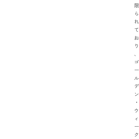
限
ら
れ
て
お
り
、
ゴ
ー
ル
デ
ン
・
ウ
ィ
ー
ク