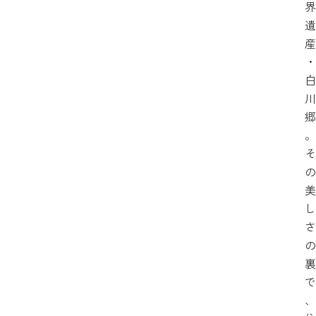
界
遺
産
・
白
川
郷
。
そ
の
美
し
さ
の
裏
で
、