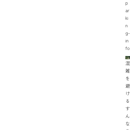
p
ar
ki
n
g-
in
fo
混
雑
を
避
け
る
す
ん
な