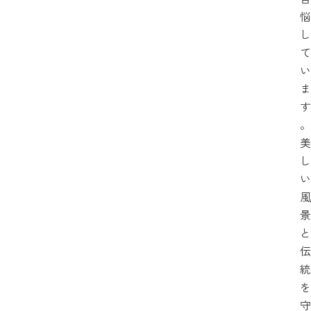
悩
し
て
い
ま
す
。
美
し
い
風
景
と
伝
統
を
守