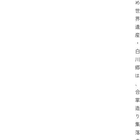
め
世
界
遺
産
・
白
川
郷
は
、
合
掌
造
り
集
落