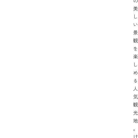
の
美
し
い
景
観
を
楽
し
め
る
人
気
観
光
地
。
け