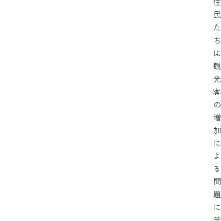
住
民
た
ち
は
観
光
客
の
増
加
に
よ
る
問
題
に
苦