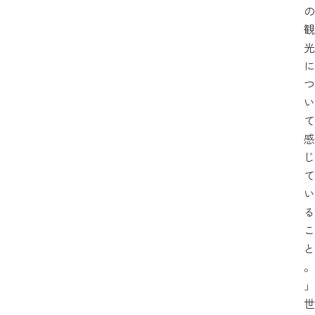
の
観
光
に
つ
い
て
感
じ
て
い
る
こ
と
。
」
世