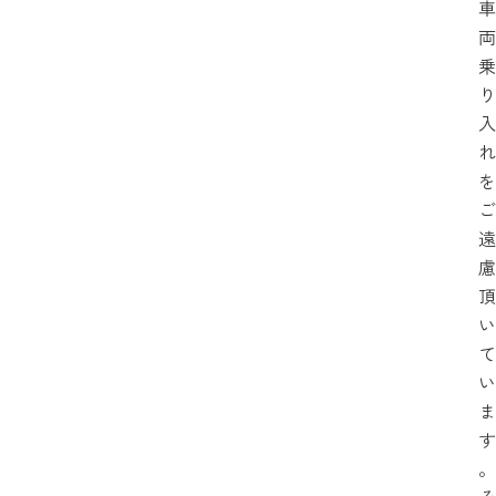
車
両
乗
り
入
れ
を
ご
遠
慮
頂
い
て
い
ま
す
。