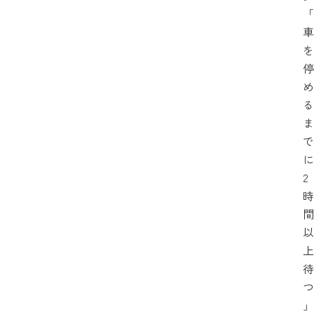
「
車
を
停
め
る
ま
で
に
2
時
間
以
上
待
つ
」