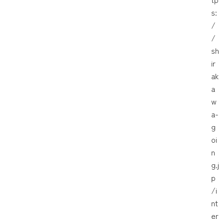
s:
/
/
sh
ir
ak
a
w
a-
g
oi
n
g.j
p
/i
nt
er