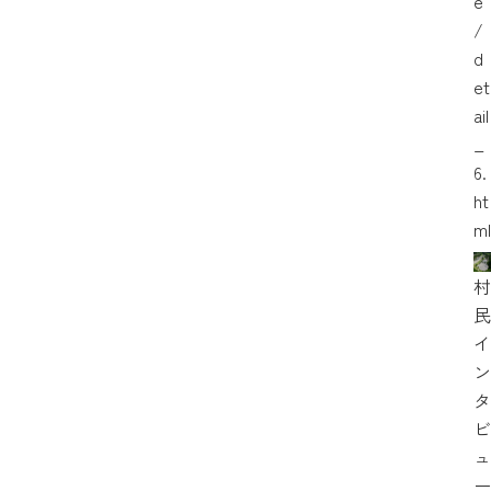
e
/
d
et
ail
_
6.
ht
ml
村
民
イ
ン
タ
ビ
ュ
ー