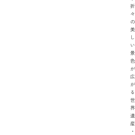
折
々
の
美
し
い
景
色
が
広
が
る
世
界
遺
産
・