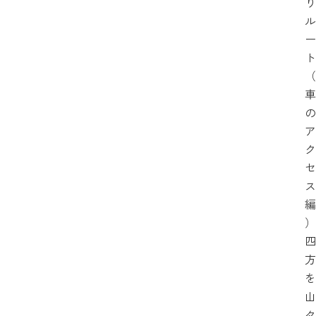
り
ル
ー
ト
（
車
の
ア
ク
セ
ス
編
）
四
方
を
山
々