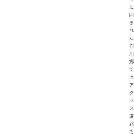
に
囲
ま
れ
た
白
川
郷
で
は
ア
ク
セ
ス
道
路
も