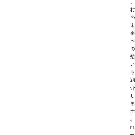
、
村
の
未
来
へ
の
想
い
を
紹
介
し
ま
す
。
ht
tp