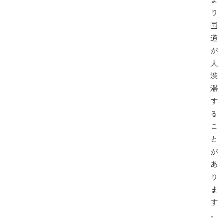
り
国
道
が
大
渋
滞
す
る
こ
と
が
あ
り
ま
す
。