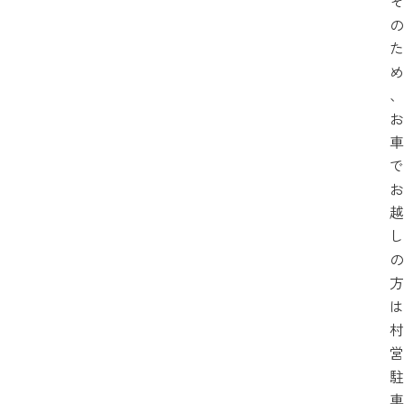
そ
の
た
め
、
お
車
で
お
越
し
の
方
は
村
営
駐
車