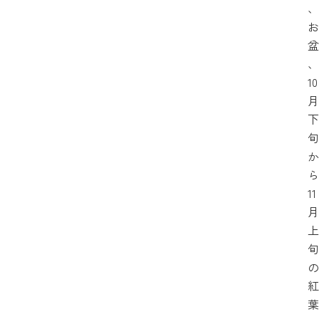
、
お
盆
、
10
月
下
旬
か
ら
11
月
上
旬
の
紅
葉