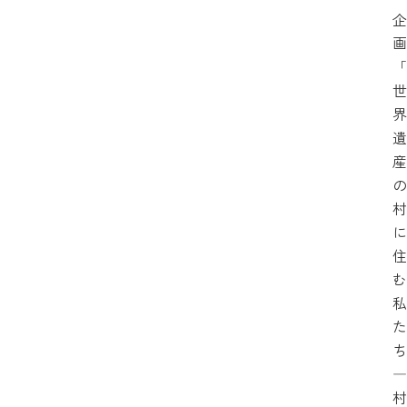
企
画
「
世
界
遺
産
の
村
に
住
む
私
た
ち
―
村