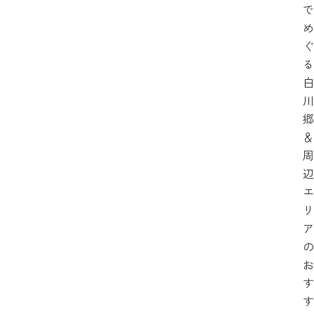
で
め
ぐ
る
白
川
郷
＆
周
辺
エ
リ
ア
の
お
す
す