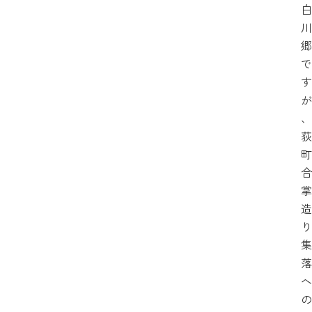
白
川
郷
で
す
が
、
荻
町
合
掌
造
り
集
落
へ
の